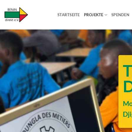
Zum
Inhalt
STARTSEITE
PROJEKTE
SPENDEN
springen
Mo
Dji