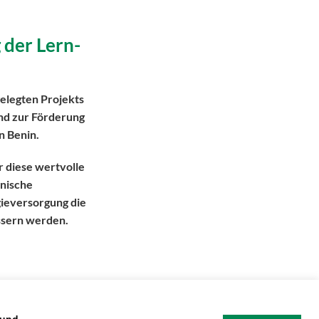
 der Lern-
ngelegten Projekts
nd zur Förderung
n Benin.
r diese wertvolle
hnische
gieversorgung die
ssern werden.