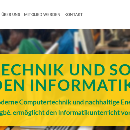
ÜBER UNS
MITGLIED WERDEN
KONTAKT
TECHNIK UND S
DEN INFORMAT
derne Computertechnik und nachhaltige Energ
gbé. ermöglicht den Informatikunterricht vor