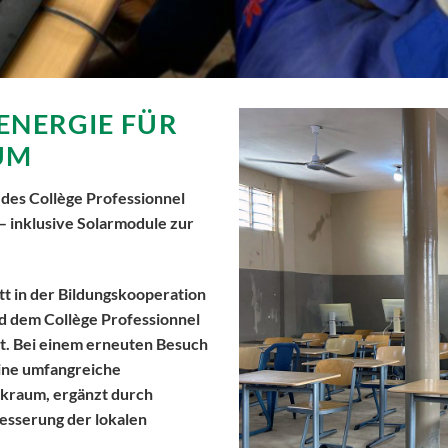
ENERGIE FÜR
UM
des Collège Professionnel
– inklusive Solarmodule zur
tt in der Bildungskooperation
d dem Collège Professionnel
ht. Bei einem erneuten Besuch
eine umfangreiche
ikraum, ergänzt durch
esserung der lokalen