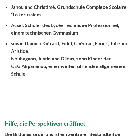
Jahou
und
Christimè
, Grundschule
Complexe Scolaire
“La Jerusalem”
Acsel
, Schüler des
Lycée Technique Professionnel
,
einem technischen Gymnasium
sowie
Damien, Gérard, Fidel, Chédrac, Enock, Julienne,
Aristide,
Nouhagnon, Justin und Gildas
, zehn Kinder der
CEG Akpananou
, einer weiterführenden allgemeinen
Schule
Hilfe, die Perspektiven eröffnet
Die Bildungsförderung ist ein zentraler Bestandteil der