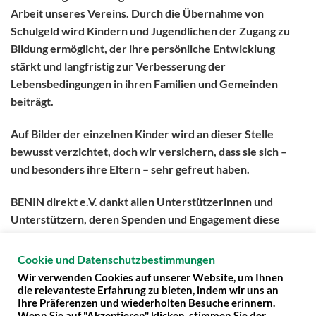
Arbeit unseres Vereins. Durch die Übernahme von
Schulgeld wird Kindern und Jugendlichen der Zugang zu
Bildung ermöglicht, der ihre persönliche Entwicklung
stärkt und langfristig zur Verbesserung der
Lebensbedingungen in ihren Familien und Gemeinden
beiträgt.
Auf Bilder der einzelnen Kinder wird an dieser Stelle
bewusst verzichtet
, doch wir versichern, dass sie sich –
und besonders ihre Eltern –
sehr gefreut haben
.
BENIN direkt e.V. dankt allen Unterstützerinnen und
Unterstützern, deren Spenden und Engagement diese
Hilfe möglich gemacht haben. Gemeinsam kann so ein
nachhaltiger Beitrag für die Zukunft junger Menschen in
Cookie und Datenschutzbestimmungen
Benin geleistet werden.
Wir verwenden Cookies auf unserer Website, um Ihnen
die relevanteste Erfahrung zu bieten, indem wir uns an
Ihre Präferenzen und wiederholten Besuche erinnern.
Wenn Sie auf "Akzeptieren" klicken, stimmen Sie der